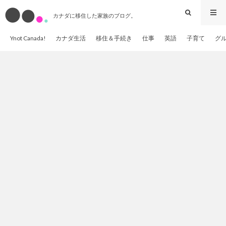
カナダに移住した家族のブログ。
Ynot Canada!
カナダ生活
移住＆手続き
仕事
英語
子育て
グ