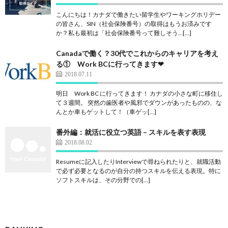
こんにちは！カナダで働きたい留学生やワーキングホリデー
の皆さん、SIN（社会保険番号）の取得はもうお済みです
か？私も最初は「社会保険番号って難しそう…[…]
Canadaで働く？30代でこれからのキャリアを考え
る① Work BCに行ってきます❤︎
2018.07.11
明日 Work BC に行ってきます！ カナダの小さな町に移住し
て３週間。 突然の歯医者や風邪でダウンがあったものの、な
んとか車もゲットして！（車ゲッ[…]
番外編：就活に役立つ英語 – スキルを表す表現
2018.08.02
Resumeに記入したりInterviewで尋ねられたりと、就職活動
で必ず必要となるのが自分の持つスキルを伝える表現。特に
ソフトスキルは、その分野での[…]