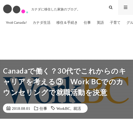
カナダに移住した家族のブログ。
Ynot Canada!
カナダ生活
移住＆手続き
仕事
英語
子育て
グ
Canadaで働く？30代でこれからのキ
ャリアを考える③ Work BCでのカ
ウンセリングで就職活動を決意
2018.08.01
仕事
WorkBC
,
就活