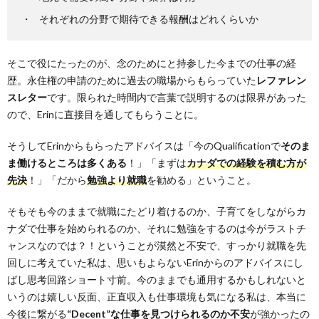
それぞれの分野で期待できる報酬はどれくらいか
そこで役にたったのが、念のためにと持参した今までの仕事の経
歴。永住権の申請のために過去の職場からもらっていた
レファレン
スレター
です。限られた時間内で言葉で説明するのは限界があった
ので、Erinに直接目を通してもらうことに。
そうしてErinからもらったアドバイスは「今のQualificationで
そのま
ま働けるところは多くある
！」「まずは
カナダでの経験を積む方が
先決
！」「だから
勉強より就職
を勧める」ということ。
そもそも今のままで就職にたどり着けるのか、子育てをしながらカ
ナダで仕事を始められるのか、それに勉強をするのは今がラストチ
ャンスなのでは？！ということが漠然と不安で、すっかり就職を先
回しに考えていた私は、思いもよらないErinからのアドバイスにし
ばし思考回路ショート寸前。今のままでも通用するかもしれないと
いうのは嬉しい反面、正直収入も仕事環境も気になる私は、本当に
今後に繋がる
“Decent”な仕事を見つけられるのか不安
が強かったの