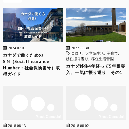
2024.07.01
2022.11.30
コロナ
,
大学院生活
,
子育て
,
カナダで働くための
移住振り返り
,
移住生活苦悩
SIN（Social Insurance
カナダ移住4年経って5年目突
Number：社会保険番号）取
入、一気に振り返り その1
得ガイド
2018.08.13
2018.08.02