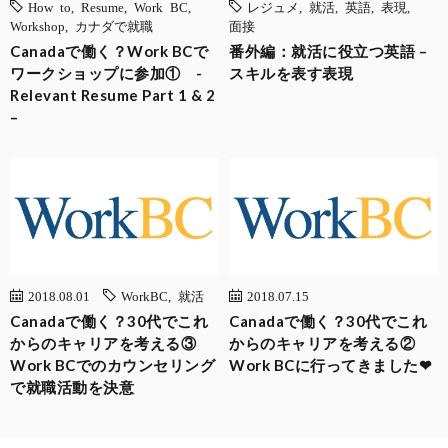
How to
,
Resume
,
Work BC
,
レジュメ
,
就活
,
英語
,
表現
,
Workshop
,
カナダで就職
面接
Canadaで働く？Work BCで
番外編：就活に役立つ英語 –
ワークショップに参加① -
スキルを表す表現
Relevant Resume Part 1 & 2
–
2018.08.01
WorkBC
,
就活
2018.07.15
Canadaで働く？30代でこれ
Canadaで働く？30代でこれ
からのキャリアを考える③
からのキャリアを考える②
Work BCでのカウンセリング
Work BCに行ってきました❤︎
で就職活動を決意