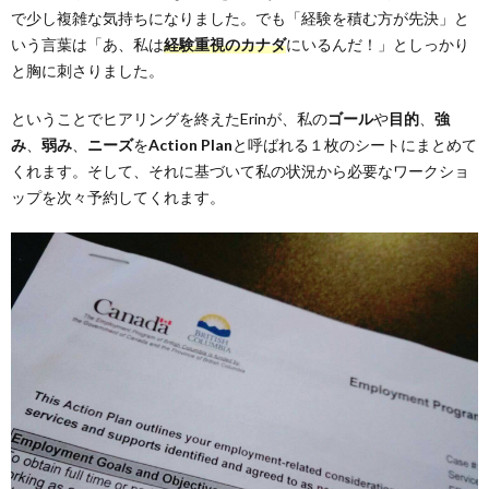
で少し複雑な気持ちになりました。でも「経験を積む方が先決」と
いう言葉は「あ、私は
経験重視のカナダ
にいるんだ！」としっかり
と胸に刺さりました。
ということでヒアリングを終えたErinが、私の
ゴール
や
目的
、
強
み
、
弱み
、
ニーズ
を
Action Plan
と呼ばれる１枚のシートにまとめて
くれます。そして、それに基づいて私の状況から必要なワークショ
ップを次々予約してくれます。