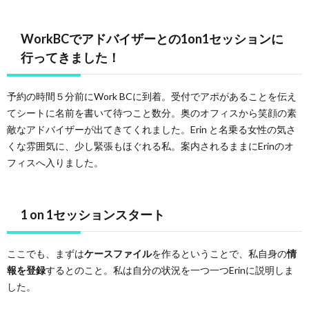
WorkBCでアドバイザーとの1on1セッションに
行ってきました！
予約の時間５分前にWork BCに到着。受付でアポがあることを伝え
てシートに名前を書いて待つこと数分。奥のオフィスから笑顔の素
敵なアドバイザーが出てきてくれました。Erin と名乗る女性の気さ
くな雰囲気に、少し緊張もほぐれる私。案内されるままにErinのオ
フィスへ入りました。
1 on 1セッションスタート
ここでも、まずは
ケースファイル
を作るということで、私自身の
情
報を登録
するとのこと。私は自分の状況を一つ一つErinに説明しま
した。