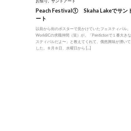
お祭り
,
サンドアート
Peach Festival① Skaha Lakeでサ
ート
以前から街のポスターで見かけていたフェスティバル
WorkBCの求職仲間（笑）が、「Pentictonで１番大き
スティバルだよ〜」と教えてくれて、俄然興味が湧いて
した。８月８日、水曜日から […]