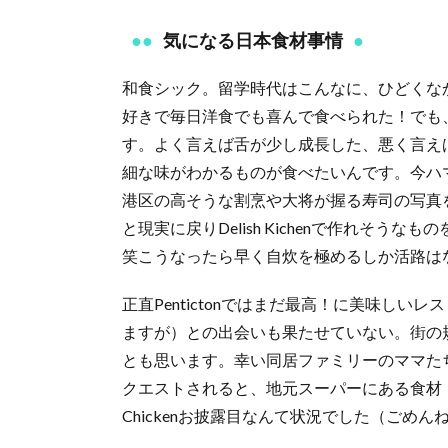
気になる日本食材事情
和食シック。留学時代はこんなに、ひどくな
好きで毎日洋食でも喜んで食べられた！でも
す。よく言えば舌が少し成長した、悪く言え
細な味がわかるものが食べたいんです。今ハ
港区の高そうな割烹や大将が握る寿司の写真
と現実に戻りDelish Kichenで作れそ
笑こうなったら早く自炊を極めるしか活路は
正直Pentictonではまだ最高！に美味し
ますが）との出会いも果たせていない。街の
とも思います。幸い同居ファミリーのママた
クエストされると、地元スーパーにある食材・調
Chickenお披露目なんて状況でした（ごめん