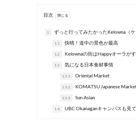
目次
ずっと行ってみたかったKelowna
1.
快晴！道中の景色が最高
1.1.
Kelownaの街はHappyオーラ
1.2.
気になる日本食材事情
1.3.
Oriental Market
1.3.1.
KOMATSU Japanese Marke
1.3.2.
Sun Asian
1.3.3.
UBC Okanaganキャンパスも
1.4.