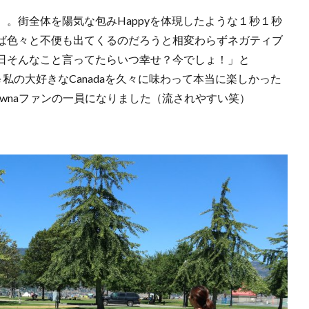
。街全体を陽気な包みHappyを体現したような１秒１秒
ば色々と不便も出てくるのだろうと相変わらずネガティブ
日そんなこと言ってたらいつ幸せ？今でしょ！」と
he 私の大好きなCanadaを久々に味わって本当に楽しかった
Kelownaファンの一員になりました（流されやすい笑）