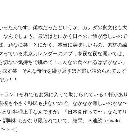
かったんです。柔軟だったというか、カナダの食文化も大
、なんでしょう。最近はとにかく日本のご飯が恋しいので
ば、頑なに笑 とにかく、本当に美味しいもの、素材の繊
マっている東京カレンダーのアプリを夜な夜な開いては、
を切ない気持ちで眺めて「こんなの食べれるはずがない」
うなものを探す笑 そんな奇行を繰り返すほど追い詰められてます
ない！！
いレストラン（それでもお気に入りで助けられている１軒があり
規模も小さく移民も少ないので、なかなか難しいのかな〜
ちがお料理上手なんですが、「日本食作って〜」なんてリ
味料もかなり限られていて。結果、３連続Teriyaki
ね〜＞＜）