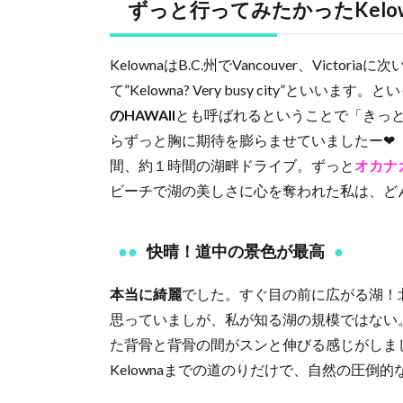
ずっと行ってみたかったKel
KelownaはB.C.州でVancouver、Victoriaに次
て”Kelowna? Very busy city”と
のHAWAII
とも呼ばれるということで「きっ
らずっと胸に期待を膨らませていましたー❤︎ なんと
間、約１時間の湖畔ドライブ。ずっと
オカナ
ビーチで湖の美しさに心を奪われた私は、ど
快晴！道中の景色が最高
本当に綺麗
でした。すぐ目の前に広がる湖！
思っていましが、私が知る湖の規模ではない
た背骨と背骨の間がスンと伸びる感じがしま
Kelownaまでの道のりだけで、自然の圧倒