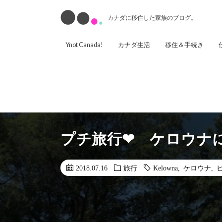
カナダに移住した家族のブログ。
Ynot Canada!
カナダ生活
移住＆手続き
プチ旅行❤︎ ケロウナ
2018.07.16
旅行
Kelowna
,
ケロウナ
,