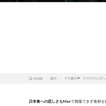
旅行
プチ旅行❤︎ ケロウナに行
HOME
日本食への恋しさもMax
で我慢できず食材を