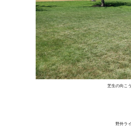
芝生の向こ
野外ラ