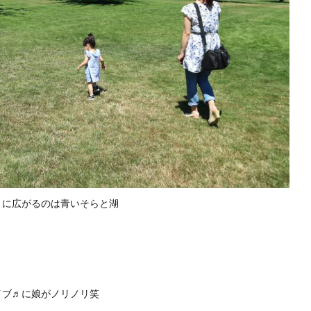
うに広がるのは青いそらと湖
イブ♬に娘がノリノリ笑