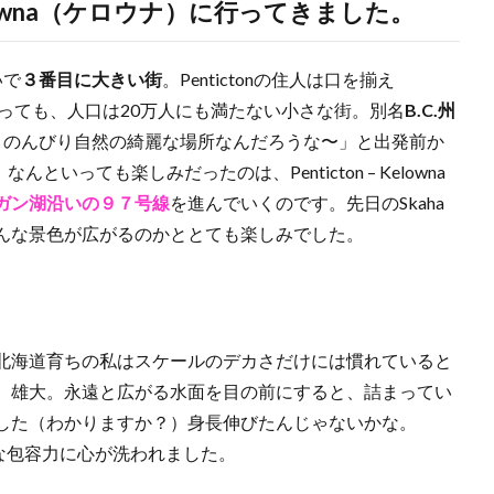
owna（ケロウナ）に行ってきました。
いで
３番目に大きい街
。Pentictonの住人は口を揃え
いいます。といっても、人口は20万人にも満たない小さな街。別名
B.C.州
とのんびり自然の綺麗な場所なんだろうな〜」と出発前か
いっても楽しみだったのは、Penticton – Kelowna
ガン湖沿い
の９７号線
を進んでいくのです。先日のSkaha
んな景色が広がるのかととても楽しみでした。
北海道育ちの私はスケールのデカさだけには慣れていると
。雄大。永遠と広がる水面を目の前にすると、詰まってい
した（わかりますか？）身長伸びたんじゃないかな。
的な包容力に心が洗われました。