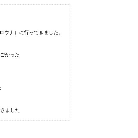
（ケロウナ）に行ってきました。
がすごかった
t
見てきました