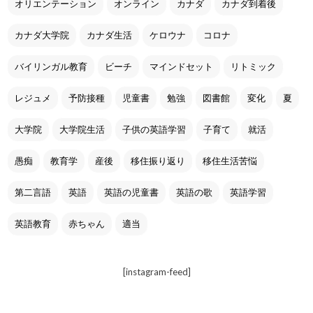
オリエンテーション
オンライン
カナダ
カナダ到着後
カナダ大学院
カナダ生活
ケロウナ
コロナ
バイリンガル教育
ビーチ
マインドセット
リトミック
レジュメ
予防接種
児童書
勉強
図書館
変化
夏
大学院
大学院生活
子供の英語学習
子育て
就活
愚痴
教育学
産後
移住振り返り
移住生活苦悩
第二言語
英語
英語の児童書
英語の歌
英語学習
英語教育
赤ちゃん
適当
[instagram-feed]