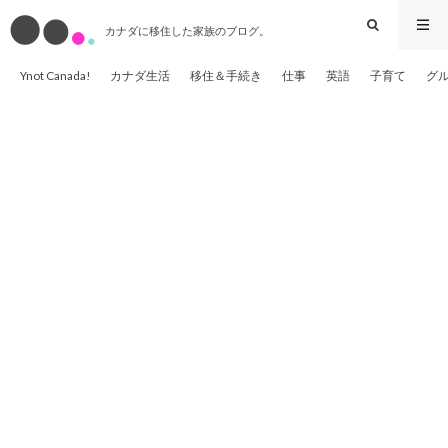
カナダに移住した家族のブログ。
Ynot Canada!
カナダ生活
移住＆手続き
仕事
英語
子育て
グ